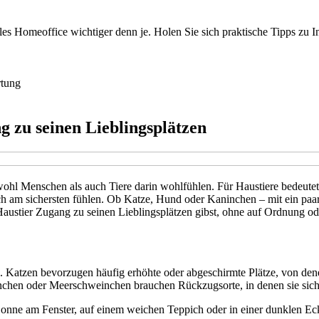
es Homeoffice wichtiger denn je. Holen Sie sich praktische Tipps zu I
tung
 zu seinen Lieblingsplätzen
owohl Menschen als auch Tiere darin wohlfühlen. Für Haustiere bedeutet
h am sichersten fühlen. Ob Katze, Hund oder Kaninchen – mit ein paa
m Haustier Zugang zu seinen Lieblingsplätzen gibst, ohne auf Ordnung o
hlen. Katzen bevorzugen häufig erhöhte oder abgeschirmte Plätze, von
nchen oder Meerschweinchen brauchen Rückzugsorte, in denen sie sich
 Sonne am Fenster, auf einem weichen Teppich oder in einer dunklen Eck