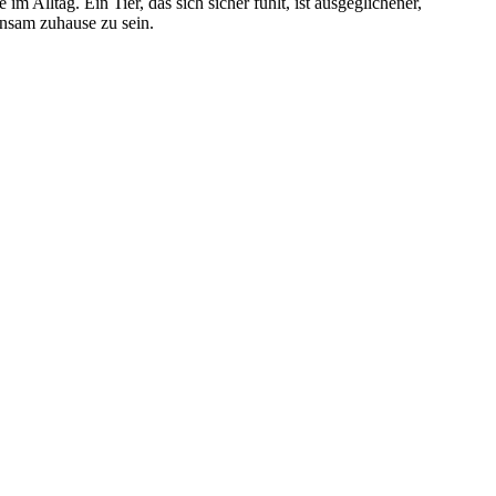
 Alltag. Ein Tier, das sich sicher fühlt, ist ausgeglichener,
nsam zuhause zu sein.