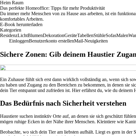
Heim Raum
Das perfekte Homeoffice: Tipps für mehr Produktivität
Da immer mehr Menschen von zu Hause aus arbeiten, ist ein funktional
komfortables Arbeiten.
E-Book herunterladen
Kategorien
Residenz
Licht
Blumen
Dekoration
Geräte
Tabellen
Stühle
Sofas
Malen
War
Einloggen
Benutzerkonto erstellen
Mail-Neuigkeiten
Sichere Zonen: Gib deinem Haustier Zugang
Ein Zuhause fühlt sich erst dann wirklich vollständig an, wenn sich s
zu haben und Zugang zu den Bereichen zu bekommen, in denen sie sic
dein Tier entspannt und zufrieden ist. Hier erfährst du, wie du deine
Das Bedürfnis nach Sicherheit verstehen
Haustiere suchen instinktiv Orte auf, an denen sie sich geschützt fü
mögen ruhige Ecken in der Nähe ihrer Menschen. Kleintiere wie Kani
Beobachte, wo sich dein Tier am liebsten aufhält. Liegt es gern in der