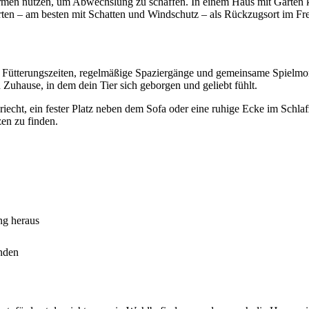
ormen nutzen, um Abwechslung zu schaffen. In einem Haus mit Garten ka
rten – am besten mit Schatten und Windschutz – als Rückzugsort im Fre
e Fütterungszeiten, regelmäßige Spaziergänge und gemeinsame Spielmo
 Zuhause, in dem dein Tier sich geborgen und geliebt fühlt.
iecht, ein fester Platz neben dem Sofa oder eine ruhige Ecke im Schla
en zu finden.
ng heraus
inden