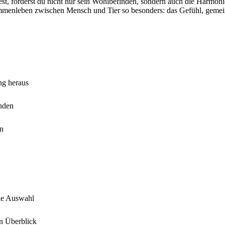
, förderst du nicht nur sein Wohlbefinden, sondern auch die Harmonie im
ammenleben zwischen Mensch und Tier so besonders: das Gefühl, gemei
ng heraus
inden
en
ie Auswahl
en Überblick