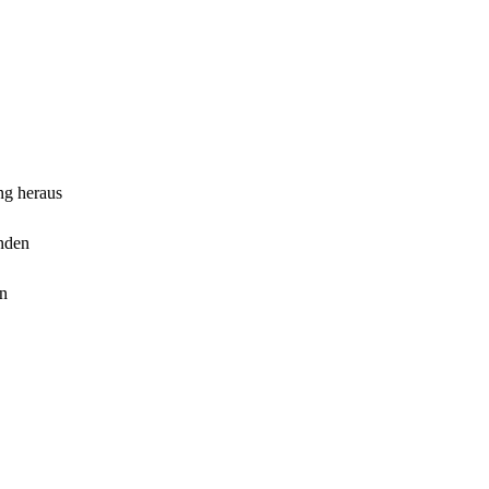
ng heraus
inden
en