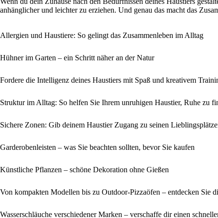
Wenn du dein Zuhause nach den Bedürfnissen deines Haustiers gestaltest
anhänglicher und leichter zu erziehen. Und genau das macht das Zus
Allergien und Haustiere: So gelingt das Zusammenleben im Alltag
Hühner im Garten – ein Schritt näher an der Natur
Fordere die Intelligenz deines Haustiers mit Spaß und kreativem Traini
Struktur im Alltag: So helfen Sie Ihrem unruhigen Haustier, Ruhe zu f
Sichere Zonen: Gib deinem Haustier Zugang zu seinen Lieblingsplätz
Garderobenleisten – was Sie beachten sollten, bevor Sie kaufen
Künstliche Pflanzen – schöne Dekoration ohne Gießen
Von kompakten Modellen bis zu Outdoor-Pizzaöfen – entdecken Sie d
Wasserschläuche verschiedener Marken – verschaffe dir einen schnell