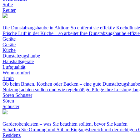
Sofie
Reuter
Die Dunstabzugshaube in Aktion: So entfernt sie effektiv Kochdünste
Frische Luft in der Küche – so arbeitet Ihre Dunstabzugshaube effizie
Geräte
Geräte
Küche
Dunstabzugshaube
Haushaltsgeräte
Luftqualität
Wohnkomfort
4 min
Ob beim Braten, Kochen oder Backen – eine gute Dunstabzugshaube sorg
Nutzung achten sollten und wie regelmäßige Pflege ihre Leistung langf
Sören Schuster
Sören
Schuster
Garderobenleisten – was Sie beachten sollten, bevor Sie kaufen
Schaffen Sie Ordnung und Stil im Eingangsbereich mit der richtigen 
Residenz