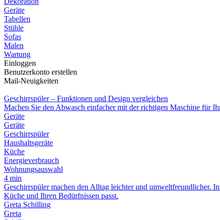
Dekoration
Geräte
Tabellen
Stühle
Sofas
Malen
Wartung
Einloggen
Benutzerkonto erstellen
Mail-Neuigkeiten
Geschirrspüler – Funktionen und Design vergleichen
Machen Sie den Abwasch einfacher mit der richtigen Maschine für I
Geräte
Geräte
Geschirrspüler
Haushaltsgeräte
Küche
Energieverbrauch
Wohnungsauswahl
4 min
Geschirrspüler machen den Alltag leichter und umweltfreundlicher. In
Küche und Ihren Bedürfnissen passt.
Greta Schilling
Greta