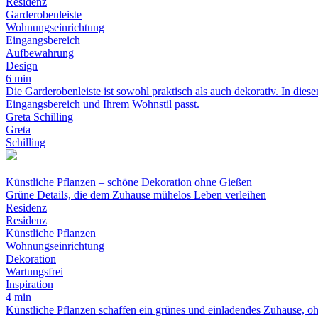
Residenz
Garderobenleiste
Wohnungseinrichtung
Eingangsbereich
Aufbewahrung
Design
6 min
Die Garderobenleiste ist sowohl praktisch als auch dekorativ. In die
Eingangsbereich und Ihrem Wohnstil passt.
Greta Schilling
Greta
Schilling
Künstliche Pflanzen – schöne Dekoration ohne Gießen
Grüne Details, die dem Zuhause mühelos Leben verleihen
Residenz
Residenz
Künstliche Pflanzen
Wohnungseinrichtung
Dekoration
Wartungsfrei
Inspiration
4 min
Künstliche Pflanzen schaffen ein grünes und einladendes Zuhause, oh