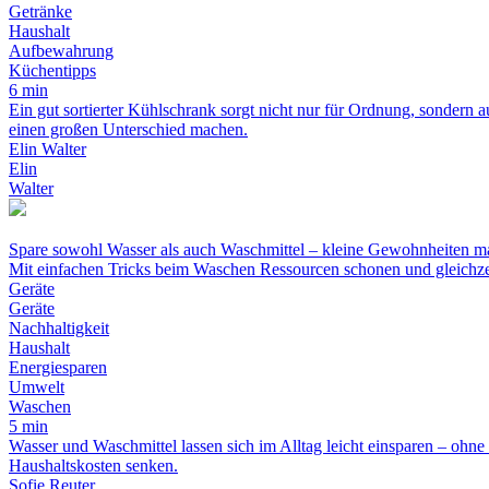
Getränke
Haushalt
Aufbewahrung
Küchentipps
6 min
Ein gut sortierter Kühlschrank sorgt nicht nur für Ordnung, sondern
einen großen Unterschied machen.
Elin Walter
Elin
Walter
Spare sowohl Wasser als auch Waschmittel – kleine Gewohnheiten m
Mit einfachen Tricks beim Waschen Ressourcen schonen und gleichze
Geräte
Geräte
Nachhaltigkeit
Haushalt
Energiesparen
Umwelt
Waschen
5 min
Wasser und Waschmittel lassen sich im Alltag leicht einsparen – ohn
Haushaltskosten senken.
Sofie Reuter