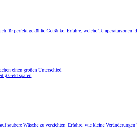
 auch für perfekt gekühlte Getränke. Erfahre, welche Temperaturzonen 
achen einen großen Unterschied
itig Geld sparen
e auf saubere Wäsche zu verzichten. Erfahre, wie kleine Veränderungen