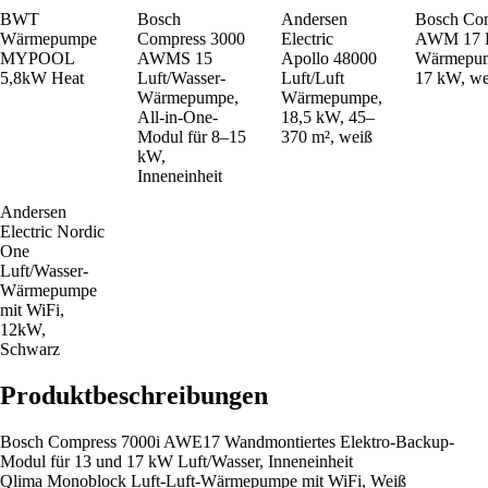
BWT
Bosch
Andersen
Bosch Com
Wärmepumpe
Compress 3000
Electric
AWM 17 L
MYPOOL
AWMS 15
Apollo 48000
Wärmepum
5,8kW Heat
Luft/Wasser-
Luft/Luft
17 kW, wei
Wärmepumpe,
Wärmepumpe,
All-in-One-
18,5 kW, 45–
Modul für 8–15
370 m², weiß
kW,
Inneneinheit
Andersen
Electric Nordic
One
Luft/Wasser-
Wärmepumpe
mit WiFi,
12kW,
Schwarz
Produktbeschreibungen
Bosch Compress 7000i AWE17 Wandmontiertes Elektro-Backup-
Modul für 13 und 17 kW Luft/Wasser, Inneneinheit
Qlima Monoblock Luft-Luft-Wärmepumpe mit WiFi, Weiß