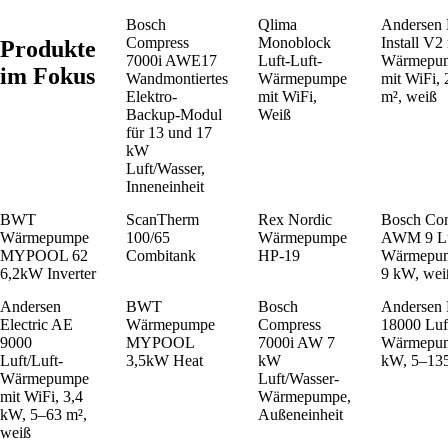
Bosch
Qlima
Andersen 
Compress
Monoblock
Install V2
Produkte
7000i AWE17
Luft-Luft-
Wärmepum
im Fokus
Wandmontiertes
Wärmepumpe
mit WiFi,
Elektro-
mit WiFi,
m², weiß
Backup-Modul
Weiß
für 13 und 17
kW
Luft/Wasser,
Inneneinheit
BWT
ScanTherm
Rex Nordic
Bosch Com
Wärmepumpe
100/65
Wärmepumpe
AWM 9 Lu
MYPOOL 62
Combitank
HP-19
Wärmepump
6,2kW Inverter
9 kW, weiß
Andersen
BWT
Bosch
Andersen 
Electric AE
Wärmepumpe
Compress
18000 Luft
9000
MYPOOL
7000i AW 7
Wärmepum
Luft/Luft-
3,5kW Heat
kW
kW, 5–135
Wärmepumpe
Luft/Wasser-
mit WiFi, 3,4
Wärmepumpe,
kW, 5–63 m²,
Außeneinheit
weiß