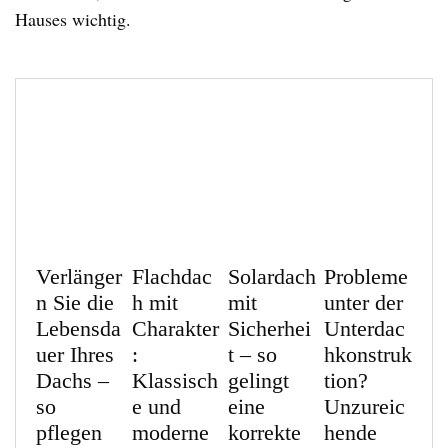
Hauses wichtig.
Verlänger
Flachdac
Solardach
Probleme
n Sie die
h mit
mit
unter der
Lebensda
Charakter
Sicherhei
Unterdac
uer Ihres
:
t – so
hkonstruk
Dachs –
Klassisch
gelingt
tion?
so
e und
eine
Unzureic
pflegen
moderne
korrekte
hende