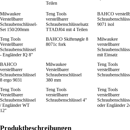
Teilen
Milwaukee
Teng Tools
BAHCO verstellb
Verstellbarer
verstellbarer
Schraubenschlüss
Schraubenschlüssel-
Schraubenschlüsselsatz
9071 isol
Set 150/200mm
TTADJ04 mit 4 Teilen
Teng Tools
BAHCO Skiftenøgle 8
Milwaukee
Verstellbarer
8071c fork
verstellbarer
Schraubenschlüssel
Schraubenschlüss
- Engländer IQ 8"
mit Einsatz
BAHCO
Milwaukee
Teng Tools
verstellbarer
Verstellbarer
verstellbarer
Schraubenschlüssel
Schraubenschlüssel
Schraubenschlüss
8 ergo 9031
380 mm
Teng Tools
Teng Tools
Teng Tools
Verstellbarer
verstellbarer
verstellbarer
Schraubenschlüssel
Schraubenschlüssel 4"
Schraubenschlüss
/ Engländer WT
oder Engländer 2
12"
Produktbeschreibungen