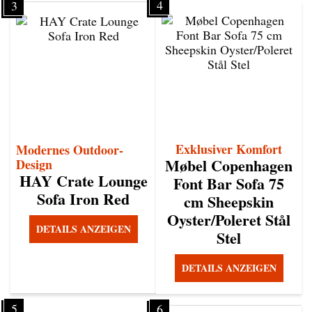
4
3
Exklusiver Komfort
Modernes Outdoor-
Møbel Copenhagen
Design
HAY Crate Lounge
Font Bar Sofa 75
Sofa Iron Red
cm Sheepskin
Oyster/Poleret Stål
DETAILS ANZEIGEN
Stel
DETAILS ANZEIGEN
5
6