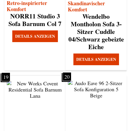
Retro-inspirierter
Skandinavischer
Komfort
Komfort
NORR11 Studio 3
Wendelbo
Sofa Barnum Col 7
Montholon Sofa 3-
Sitzer Cuddle
DETAILS ANZEIGEN
04/Schwarz gebeizte
Eiche
DETAILS ANZEIGEN
20
19