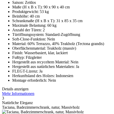
Saison: Zeitlos
Maße (H x B x T): 90 x 90 x 40 cm
Produktgewicht: 53 kg
Beinhöhe: 40 cm
Schrankmaße (H x B x T): 31 x 85 x 35 cm
Maximale Belastung: 60 kg
Anzahl der Türen: 2
Türöffnungssystem: Standard-Zugöffnung
Soft-Close-Funktion: Nein
Material: 60% Terrazzo, 40% Teakholz (Tectona grandis)
Oberflächenmaterial: Teakholz (massiv)
Finish: Wasserbasiert, klar, lackiert
Fußtyp: Filzgleiter
Hergestellt aus recyceltem Material: Nein
Hergestellt aus natürlichen Materialien: Ja
FLEGT-Lizenz: Ja
Herkunftsland des Holzes: Indonesien
Montage erforderlich: Nein
Details anzeigen
Mehr Informationen
3
Natürliche Eleganz
Taciana, Badezimmerschrank, natur, Massivholz