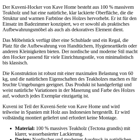
Der Kuveni-Hocker von Kave Home besteht aus 100 % massivem
Teakholz und hat eine natürliche, klar lackierte Oberfläche, die die
Struktur und warmen Farbtöne des Holzes hervorhebt. Er ist für den
Einsatz im Badezimmer konzipiert, wo er sowohl als praktisches
Aufbewahrungsmöbel als auch als dekoratives Element dient.
Das Möbelstück verfügt über eine Schublade und ein Regal, die
Platz für die Aufbewahrung von Handtüchern, Hygieneartikeln oder
anderen Kleinigkeiten bieten. Der nordische und moderne Stil macht
den Hocker passend für viele Einrichtungsstile, von minimalistisch
bis klassisch.
Die Konstruktion ist robust mit einer maximalen Belastung von 60
kg, und die natürlichen Eigenschaften des Teakholzes machen es für
feuchte Umgebungen geeignet. Das Produkt ist handgefertigt und
weist natürliche Variationen in der Maserung und Farbe des Holzes
auf, wodurch jedes Exemplar einzigartig ist.
Kuveni ist Teil der Kuveni-Serie von Kave Home und wird
teilweise in Spanien mit Holz aus Indonesien hergestellt. Er wird
vollständig montiert geliefert und erfordert keine Montage.
Material:
100 % massives Teakholz (Tectona grandis) mit
klarer, wasserbasierter Lackierung.
Design:
Nordischer und moderner Ausdruck in natürlichen