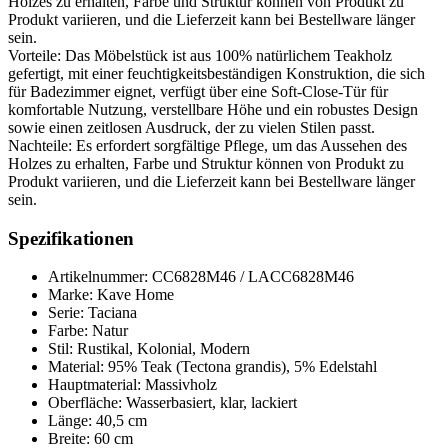
Holzes zu erhalten, Farbe und Struktur können von Produkt zu
Produkt variieren, und die Lieferzeit kann bei Bestellware länger
sein.
Vorteile: Das Möbelstück ist aus 100% natürlichem Teakholz
gefertigt, mit einer feuchtigkeitsbeständigen Konstruktion, die sich
für Badezimmer eignet, verfügt über eine Soft-Close-Tür für
komfortable Nutzung, verstellbare Höhe und ein robustes Design
sowie einen zeitlosen Ausdruck, der zu vielen Stilen passt.
Nachteile: Es erfordert sorgfältige Pflege, um das Aussehen des
Holzes zu erhalten, Farbe und Struktur können von Produkt zu
Produkt variieren, und die Lieferzeit kann bei Bestellware länger
sein.
Spezifikationen
Artikelnummer: CC6828M46 / LACC6828M46
Marke: Kave Home
Serie: Taciana
Farbe: Natur
Stil: Rustikal, Kolonial, Modern
Material: 95% Teak (Tectona grandis), 5% Edelstahl
Hauptmaterial: Massivholz
Oberfläche: Wasserbasiert, klar, lackiert
Länge: 40,5 cm
Breite: 60 cm