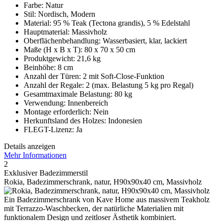
Farbe: Natur
Stil: Nordisch, Modern
Material: 95 % Teak (Tectona grandis), 5 % Edelstahl
Hauptmaterial: Massivholz
Oberflächenbehandlung: Wasserbasiert, klar, lackiert
Maße (H x B x T): 80 x 70 x 50 cm
Produktgewicht: 21,6 kg
Beinhöhe: 8 cm
Anzahl der Türen: 2 mit Soft-Close-Funktion
Anzahl der Regale: 2 (max. Belastung 5 kg pro Regal)
Gesamtmaximale Belastung: 80 kg
Verwendung: Innenbereich
Montage erforderlich: Nein
Herkunftsland des Holzes: Indonesien
FLEGT-Lizenz: Ja
Details anzeigen
Mehr Informationen
2
Exklusiver Badezimmerstil
Rokia, Badezimmerschrank, natur, H90x90x40 cm, Massivholz
Ein Badezimmerschrank von Kave Home aus massivem Teakholz
mit Terrazzo-Waschbecken, der natürliche Materialien mit
funktionalem Design und zeitloser Ästhetik kombiniert.