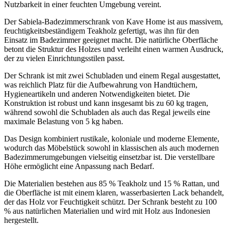
Nutzbarkeit in einer feuchten Umgebung vereint.
Der Sabiela-Badezimmerschrank von Kave Home ist aus massivem,
feuchtigkeitsbeständigem Teakholz gefertigt, was ihn für den
Einsatz im Badezimmer geeignet macht. Die natürliche Oberfläche
betont die Struktur des Holzes und verleiht einen warmen Ausdruck,
der zu vielen Einrichtungsstilen passt.
Der Schrank ist mit zwei Schubladen und einem Regal ausgestattet,
was reichlich Platz für die Aufbewahrung von Handtüchern,
Hygieneartikeln und anderen Notwendigkeiten bietet. Die
Konstruktion ist robust und kann insgesamt bis zu 60 kg tragen,
während sowohl die Schubladen als auch das Regal jeweils eine
maximale Belastung von 5 kg haben.
Das Design kombiniert rustikale, koloniale und moderne Elemente,
wodurch das Möbelstück sowohl in klassischen als auch modernen
Badezimmerumgebungen vielseitig einsetzbar ist. Die verstellbare
Höhe ermöglicht eine Anpassung nach Bedarf.
Die Materialien bestehen aus 85 % Teakholz und 15 % Rattan, und
die Oberfläche ist mit einem klaren, wasserbasierten Lack behandelt,
der das Holz vor Feuchtigkeit schützt. Der Schrank besteht zu 100
% aus natürlichen Materialien und wird mit Holz aus Indonesien
hergestellt.