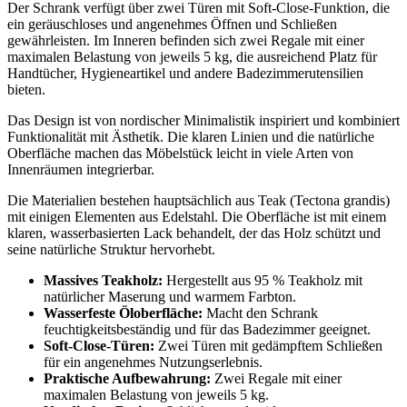
Der Schrank verfügt über zwei Türen mit Soft-Close-Funktion, die
ein geräuschloses und angenehmes Öffnen und Schließen
gewährleisten. Im Inneren befinden sich zwei Regale mit einer
maximalen Belastung von jeweils 5 kg, die ausreichend Platz für
Handtücher, Hygieneartikel und andere Badezimmerutensilien
bieten.
Das Design ist von nordischer Minimalistik inspiriert und kombiniert
Funktionalität mit Ästhetik. Die klaren Linien und die natürliche
Oberfläche machen das Möbelstück leicht in viele Arten von
Innenräumen integrierbar.
Die Materialien bestehen hauptsächlich aus Teak (Tectona grandis)
mit einigen Elementen aus Edelstahl. Die Oberfläche ist mit einem
klaren, wasserbasierten Lack behandelt, der das Holz schützt und
seine natürliche Struktur hervorhebt.
Massives Teakholz:
Hergestellt aus 95 % Teakholz mit
natürlicher Maserung und warmem Farbton.
Wasserfeste Öloberfläche:
Macht den Schrank
feuchtigkeitsbeständig und für das Badezimmer geeignet.
Soft-Close-Türen:
Zwei Türen mit gedämpftem Schließen
für ein angenehmes Nutzungserlebnis.
Praktische Aufbewahrung:
Zwei Regale mit einer
maximalen Belastung von jeweils 5 kg.