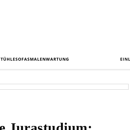
STÜHLE
SOFAS
MALEN
WARTUNG
EIN
e Jurastudium: