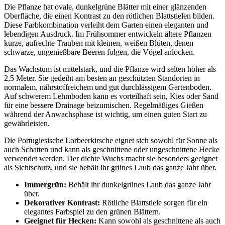
Die Pflanze hat ovale, dunkelgrüne Blätter mit einer glänzenden
Oberfläche, die einen Kontrast zu den rötlichen Blattstielen bilden.
Diese Farbkombination verleiht dem Garten einen eleganten und
lebendigen Ausdruck. Im Frühsommer entwickeln ältere Pflanzen
kurze, aufrechte Trauben mit kleinen, weißen Blüten, denen
schwarze, ungenießbare Beeren folgen, die Vögel anlocken.
Das Wachstum ist mittelstark, und die Pflanze wird selten höher als
2,5 Meter. Sie gedeiht am besten an geschützten Standorten in
normalem, nährstoffreichem und gut durchlässigem Gartenboden.
Auf schwerem Lehmboden kann es vorteilhaft sein, Kies oder Sand
für eine bessere Drainage beizumischen. Regelmäßiges Gießen
während der Anwachsphase ist wichtig, um einen guten Start zu
gewährleisten.
Die Portugiesische Lorbeerkirsche eignet sich sowohl für Sonne als
auch Schatten und kann als geschnittene oder ungeschnittene Hecke
verwendet werden. Der dichte Wuchs macht sie besonders geeignet
als Sichtschutz, und sie behält ihr grünes Laub das ganze Jahr über.
Immergrün:
Behält ihr dunkelgrünes Laub das ganze Jahr
über.
Dekorativer Kontrast:
Rötliche Blattstiele sorgen für ein
elegantes Farbspiel zu den grünen Blättern.
Geeignet für Hecken:
Kann sowohl als geschnittene als auch