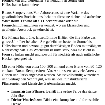
Formbarkeit und vielseitiger Verwendung in Sonne und
Halbschatten kombinieren.
Buxus Sempervirens Var. Arborescens ist eine Variante des
gewöhnlichen Buchsbaums, bekannt für seine dichte und aufrechte
Wuchsform. Er wird oft als Heckenpflanze oder für
Formschnittpflanzungen verwendet, wo ein klassischer und
gepflegter Ausdruck gewünscht ist.
Die Pflanze hat grüne, lanzettförmige Blätter, die ihre Farbe das
ganze Jahr über behalten. Sie gedeiht am besten in Sonne bis
Halbschatten und bevorzugt gut durchlässigen Boden mit mäßigem
Nährstoffgehalt. Das Wachstum ist mittelstark, was sie leicht in
Form zu halten macht und sowohl für niedrige als auch mittelhohe
Hecken geeignet ist.
Mit einer Höhe von etwa 100–300 cm und einer Breite von 90–120
cm kann Buxus Sempervirens Var. Arborescens an viele Arten von
Gärten und Parks angepasst werden. Sie ist vollständig winterhart
und verträgt den Schnitt gut, was sie ideal für strukturierte
Pflanzungen und klassische Gartenanlagen macht.
Immergrüne Pflanze:
Behält ihre grüne Farbe das ganze
Jahr über.
Dichte Wuchsform:
Bildet eine kompakte und formstabile
Hecke.