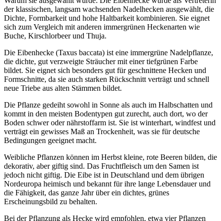
Warum sie ausgewählt wurde: Die Eibenhecke wurde als Vertreterin
der klassischen, langsam wachsenden Nadelhecken ausgewählt, die
Dichte, Formbarkeit und hohe Haltbarkeit kombinieren. Sie eignet
sich zum Vergleich mit anderen immergrünen Heckenarten wie
Buche, Kirschlorbeer und Thuja.
Die Eibenhecke (Taxus baccata) ist eine immergrüne Nadelpflanze,
die dichte, gut verzweigte Sträucher mit einer tiefgrünen Farbe
bildet. Sie eignet sich besonders gut für geschnittene Hecken und
Formschnitte, da sie auch starken Rückschnitt verträgt und schnell
neue Triebe aus alten Stämmen bildet.
Die Pflanze gedeiht sowohl in Sonne als auch im Halbschatten und
kommt in den meisten Bodentypen gut zurecht, auch dort, wo der
Boden schwer oder nährstoffarm ist. Sie ist winterhart, windfest und
verträgt ein gewisses Maß an Trockenheit, was sie für deutsche
Bedingungen geeignet macht.
Weibliche Pflanzen können im Herbst kleine, rote Beeren bilden, die
dekorativ, aber giftig sind. Das Fruchtfleisch um den Samen ist
jedoch nicht giftig. Die Eibe ist in Deutschland und dem übrigen
Nordeuropa heimisch und bekannt für ihre lange Lebensdauer und
die Fähigkeit, das ganze Jahr über ein dichtes, grünes
Erscheinungsbild zu behalten.
Bei der Pflanzung als Hecke wird empfohlen, etwa vier Pflanzen