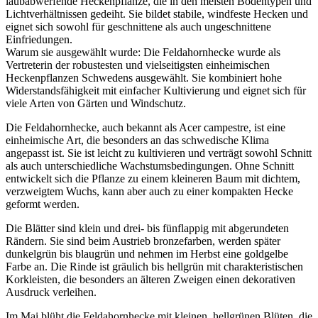
laubabwerfende Heckenpflanze, die in den meisten Bodentypen und
Lichtverhältnissen gedeiht. Sie bildet stabile, windfeste Hecken und
eignet sich sowohl für geschnittene als auch ungeschnittene
Einfriedungen.
Warum sie ausgewählt wurde: Die Feldahornhecke wurde als
Vertreterin der robustesten und vielseitigsten einheimischen
Heckenpflanzen Schwedens ausgewählt. Sie kombiniert hohe
Widerstandsfähigkeit mit einfacher Kultivierung und eignet sich für
viele Arten von Gärten und Windschutz.
Die Feldahornhecke, auch bekannt als Acer campestre, ist eine
einheimische Art, die besonders an das schwedische Klima
angepasst ist. Sie ist leicht zu kultivieren und verträgt sowohl Schnitt
als auch unterschiedliche Wachstumsbedingungen. Ohne Schnitt
entwickelt sich die Pflanze zu einem kleineren Baum mit dichtem,
verzweigtem Wuchs, kann aber auch zu einer kompakten Hecke
geformt werden.
Die Blätter sind klein und drei- bis fünflappig mit abgerundeten
Rändern. Sie sind beim Austrieb bronzefarben, werden später
dunkelgrün bis blaugrün und nehmen im Herbst eine goldgelbe
Farbe an. Die Rinde ist gräulich bis hellgrün mit charakteristischen
Korkleisten, die besonders an älteren Zweigen einen dekorativen
Ausdruck verleihen.
Im Mai blüht die Feldahornhecke mit kleinen, hellgrünen Blüten, die