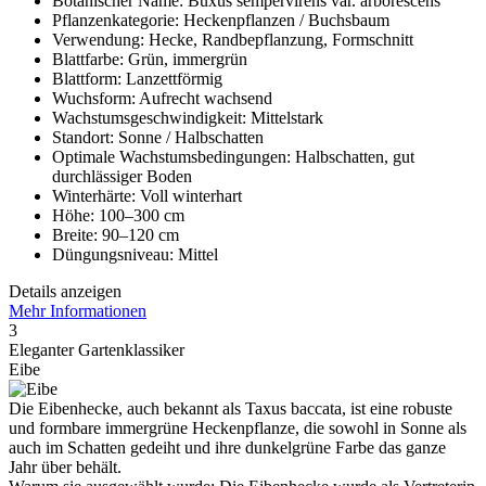
Botanischer Name: Buxus sempervirens var. arborescens
Pflanzenkategorie: Heckenpflanzen / Buchsbaum
Verwendung: Hecke, Randbepflanzung, Formschnitt
Blattfarbe: Grün, immergrün
Blattform: Lanzettförmig
Wuchsform: Aufrecht wachsend
Wachstumsgeschwindigkeit: Mittelstark
Standort: Sonne / Halbschatten
Optimale Wachstumsbedingungen: Halbschatten, gut
durchlässiger Boden
Winterhärte: Voll winterhart
Höhe: 100–300 cm
Breite: 90–120 cm
Düngungsniveau: Mittel
Details anzeigen
Mehr Informationen
3
Eleganter Gartenklassiker
Eibe
Die Eibenhecke, auch bekannt als Taxus baccata, ist eine robuste
und formbare immergrüne Heckenpflanze, die sowohl in Sonne als
auch im Schatten gedeiht und ihre dunkelgrüne Farbe das ganze
Jahr über behält.