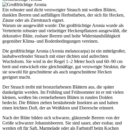
Ein robuster und dicht verzweigter Strauch mit weißen Blüten,
dunklen Beeren und auffälligen Herbstfarben, der sich für Hecken,
Zäune oder als Zierstrauch eignet.
Warum sie ausgewählt wurde: Die großfrüchtige Aronia wurde als
Vertreterin robuster und vielseitiger Heckenpflanzen ausgewählt, die
dekorative Blüte, essbare Beeren und hohe Widerstandsfähigkeit
gegenüber Klima- und Bodenbedingungen vereinen.
Die großfrüchtige Aronia (Aronia melanocarpa) ist ein mittelgroßer,
laubabwerfender Strauch mit einer dichten und aufrechten
Wuchsform. Sie wird in der Regel 1–2 Meter hoch und 60–90 cm
breit und entwickelt eine gleichmäßige, gut verzweigte Struktur, die
sie sowohl für geschnittene als auch ungeschnittene Hecken
geeignet macht.
Der Strauch treibt mit bronzefarbenen Blättern aus, die später
dunkelgrün werden. Im Frühling und Frühsommer ist er mit vielen
kleinen, weißen bis cremefarbenen Blüten in runden Dolden
bedeckt. Die Blüten ziehen bestäubende Insekten an und haben
einen leichten Duft, der an Weißdorn und Eberesche erinnert.
Nach der Blüte bilden sich schwarze, glänzende Beeren von der
Größe schwarzer Johannisbeeren. Sie sind sauer, aber essbar, und
werden oft für Saft, Marmelade oder als Farbstoff beim Kochen