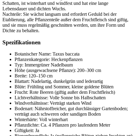
Schatten, ist winterhart und windfest und hat eine lange
Lebensdauer und dichten Wuchs.
Nachteile: Sie wächst langsam und erfordert Geduld bei der
Etablierung, alle Pflanzenteile außer dem Fruchtfleisch sind giftig,
und sie muss regelmäßig geschnitten werden, um ihre Form und
Dichte zu behalten.
Spezifikationen
Botanischer Name: Taxus baccata
Pflanzenkategorie: Heckenpflanzen
Typ: Immergrüner Nadelbaum
Höhe (ausgewachsene Pflanze): 200–300 cm
Breite: 120–150 cm
Blattart: Nadelartig, dunkelgrün und lederartig
Blüte: Frühling und Sommer, kleine goldene Blüten
Frucht: Rote Beeren (giftig außer dem Fruchtfleisch)
Lichtverhältnisse: Volle Sonne bis Halbschatten
Windverhältnisse: Verträgt starken Wind
Bodenart: Nährstoffreicher, gut durchlässiger Gartenboden;
verträgt auch schweren oder sandigen Boden
Winterhärte: Voll winterhart
Pflanzdichte: Ca. 4 Pflanzen pro laufendem Meter
Giftigkeit: Ja
Bienenfreundlich: Ja (pollenreiche Blüten ziehen Insekten an)