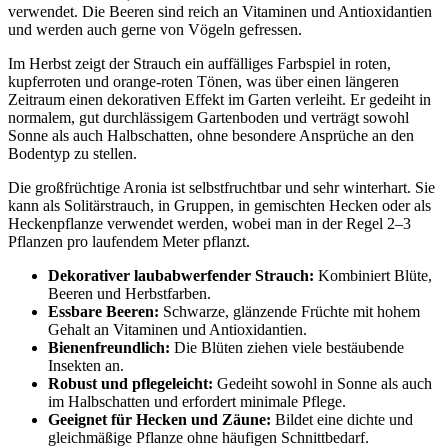
verwendet. Die Beeren sind reich an Vitaminen und Antioxidantien
und werden auch gerne von Vögeln gefressen.
Im Herbst zeigt der Strauch ein auffälliges Farbspiel in roten,
kupferroten und orange-roten Tönen, was über einen längeren
Zeitraum einen dekorativen Effekt im Garten verleiht. Er gedeiht in
normalem, gut durchlässigem Gartenboden und verträgt sowohl
Sonne als auch Halbschatten, ohne besondere Ansprüche an den
Bodentyp zu stellen.
Die großfrüchtige Aronia ist selbstfruchtbar und sehr winterhart. Sie
kann als Solitärstrauch, in Gruppen, in gemischten Hecken oder als
Heckenpflanze verwendet werden, wobei man in der Regel 2–3
Pflanzen pro laufendem Meter pflanzt.
Dekorativer laubabwerfender Strauch:
Kombiniert Blüte,
Beeren und Herbstfarben.
Essbare Beeren:
Schwarze, glänzende Früchte mit hohem
Gehalt an Vitaminen und Antioxidantien.
Bienenfreundlich:
Die Blüten ziehen viele bestäubende
Insekten an.
Robust und pflegeleicht:
Gedeiht sowohl in Sonne als auch
im Halbschatten und erfordert minimale Pflege.
Geeignet für Hecken und Zäune:
Bildet eine dichte und
gleichmäßige Pflanze ohne häufigen Schnittbedarf.