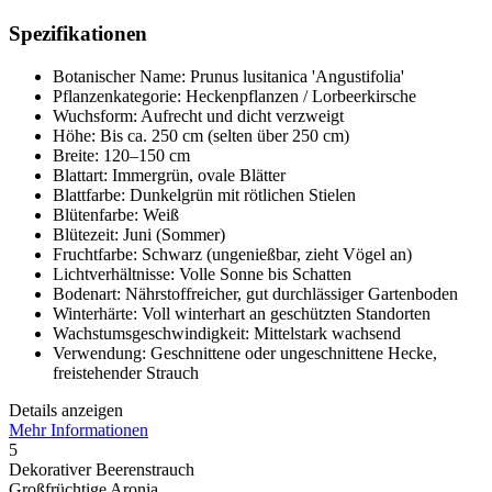
Spezifikationen
Botanischer Name: Prunus lusitanica 'Angustifolia'
Pflanzenkategorie: Heckenpflanzen / Lorbeerkirsche
Wuchsform: Aufrecht und dicht verzweigt
Höhe: Bis ca. 250 cm (selten über 250 cm)
Breite: 120–150 cm
Blattart: Immergrün, ovale Blätter
Blattfarbe: Dunkelgrün mit rötlichen Stielen
Blütenfarbe: Weiß
Blütezeit: Juni (Sommer)
Fruchtfarbe: Schwarz (ungenießbar, zieht Vögel an)
Lichtverhältnisse: Volle Sonne bis Schatten
Bodenart: Nährstoffreicher, gut durchlässiger Gartenboden
Winterhärte: Voll winterhart an geschützten Standorten
Wachstumsgeschwindigkeit: Mittelstark wachsend
Verwendung: Geschnittene oder ungeschnittene Hecke,
freistehender Strauch
Details anzeigen
Mehr Informationen
5
Dekorativer Beerenstrauch
Großfrüchtige Aronia