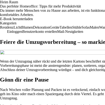
Heim Raum
Das perfekte Homeoffice: Tipps für mehr Produktivität
Da immer mehr Menschen von zu Hause aus arbeiten, ist ein funktional
komfortables Arbeiten.
E-Book herunterladen
Kategorien
Residenz
Licht
Blumen
Dekoration
Geräte
Tabellen
Stühle
Sofas
Malen
War
Einloggen
Benutzerkonto erstellen
Mail-Neuigkeiten
Feiere die Umzugsvorbereitung – so markie
Wenn der Umzugstag näher rückt und die letzten Kartons beschriftet sind
Vorbereitungsphase ist meist die anstrengendste: planen, sortieren, org
Abschluss deiner Umzugsvorbereitung würdigst – und dich gleichzeiti
Gönn dir eine Pause
Nach Wochen voller Planung und Packen ist es verlockend, einfach weit
geh ins Kino oder mach einen Spaziergang durch dein Viertel. Es geht
Umzugstag.