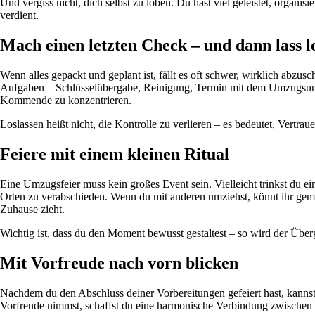
Und vergiss nicht, dich selbst zu loben. Du hast viel geleistet, organis
verdient.
Mach einen letzten Check – und dann lass l
Wenn alles gepackt und geplant ist, fällt es oft schwer, wirklich abzus
Aufgaben – Schlüsselübergabe, Reinigung, Termin mit dem Umzugsuntern
Kommende zu konzentrieren.
Loslassen heißt nicht, die Kontrolle zu verlieren – es bedeutet, Vertra
Feiere mit einem kleinen Ritual
Eine Umzugsfeier muss kein großes Event sein. Vielleicht trinkst du e
Orten zu verabschieden. Wenn du mit anderen umziehst, könnt ihr gemei
Zuhause zieht.
Wichtig ist, dass du den Moment bewusst gestaltest – so wird der Übe
Mit Vorfreude nach vorn blicken
Nachdem du den Abschluss deiner Vorbereitungen gefeiert hast, kannst
Vorfreude nimmst, schaffst du eine harmonische Verbindung zwischen 