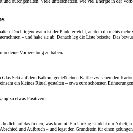
iert und durchgehalten. Viele unterschätzen, wie viel Energie in der Vorb
os
chalten. Doch irgendwann ist der Punkt erreicht, an dem du nichts mehr v
ehmen – und hake sie ab. Danach leg die Liste beiseite. Das bewusste 
uen in deine Vorbereitung zu haben.
in Glas Sekt auf dem Balkon, genießt einen Kaffee zwischen den Kartons
nsam ein kleines Ritual gestalten – etwa eure schönsten Erinnerungen 
rgang zu etwas Positivem.
 du dich auf das freuen, was kommt. Ein Umzug ist nicht nur Arbeit, 
Abschied und Aufbruch – und legst den Grundstein für einen gelungen