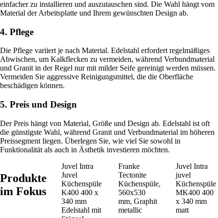
einfacher zu installieren und auszutauschen sind. Die Wahl hängt vom
Material der Arbeitsplatte und Ihrem gewünschten Design ab.
4. Pflege
Die Pflege variiert je nach Material. Edelstahl erfordert regelmäßiges
Abwischen, um Kalkflecken zu vermeiden, während Verbundmaterial
und Granit in der Regel nur mit milder Seife gereinigt werden müssen.
Vermeiden Sie aggressive Reinigungsmittel, die die Oberfläche
beschädigen können.
5. Preis und Design
Der Preis hängt von Material, Größe und Design ab. Edelstahl ist oft
die günstigste Wahl, während Granit und Verbundmaterial im höheren
Preissegment liegen. Überlegen Sie, wie viel Sie sowohl in
Funktionalität als auch in Ästhetik investieren möchten.
Juvel Intra
Franke
Juvel Intra
Juvel
Tectonite
juvel
Produkte
Küchenspüle
Küchenspüle,
Küchenspüle
im Fokus
K400 400 x
560x530
MK400 400
340 mm
mm, Graphit
x 340 mm
Edelstahl mit
metallic
matt